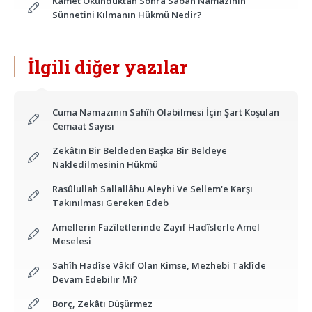
Kâmet Okunduktan Sonra Sabah Namazının
Sünnetini Kılmanın Hükmü Nedir?
İlgili diğer yazılar
Cuma Namazının Sahîh Olabilmesi İçin Şart Koşulan
Cemaat Sayısı
Zekâtın Bir Beldeden Başka Bir Beldeye
Nakledilmesinin Hükmü
Rasûlullah Sallallâhu Aleyhi Ve Sellem'e Karşı
Takınılması Gereken Edeb
Amellerin Fazîletlerinde Zayıf Hadîslerle Amel
Meselesi
Sahîh Hadîse Vâkıf Olan Kimse, Mezhebi Taklîde
Devam Edebilir Mi?
Borç, Zekâtı Düşürmez