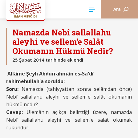
Ara
NAMAZ
Namazda Nebî sallallahu
aleyhi ve sellem'e Salât
Okumanın Hükmü Nedîr?
25 Şubat 2014 tarihinde eklendi
Allâme Şeyh Abdurrahmân es-Sa'dî
rahimehullah'a soruldu:
Soru:
Namazda (tahiyyattan sonra selâmdan önce)
Nebî sallallahu aleyhi ve sellem'e salât okumanın
hükmü nedir?
Cevap:
Ulemânın açıkça belirttiği üzere, namazda
Nebî sallallahu aleyhi ve sellem'e salât okumak
rukündür.