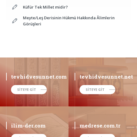
Küfür Tek Millet midir?
Meyte/Leş Derisinin Hükmü Hakkında Âlimlerin
Görüşleri
tevhidvesunnet.com
tevhidvesunnet.net
SİTEYE GİT
SİTEYE GİT
ilim-der.com
medrese.com.tr