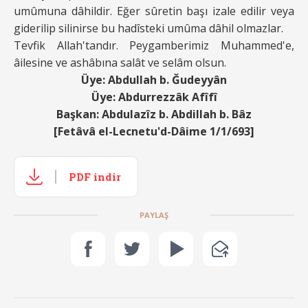
umûmuna dâhildir. Eğer sûretin başı izale edilir veya
giderilip silinirse bu hadîsteki umûma dâhil olmazlar.
Tevfik Allah'tandır. Peygamberimiz Muhammed'e,
âilesine ve ashâbına salât ve selâm olsun.
Üye: Abdullah b. Ğudeyyân
Üye: Abdurrezzâk Afîfî
Başkan: Abdulazîz b. Abdillah b. Bâz
[Fetâvâ el-Lecnetu'd-Dâime 1/1/693]
PDF indir
PAYLAŞ