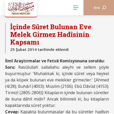
Ara
İLİM
İçinde Sûret Bulunan Eve
Melek Girmez Hadîsinin
Kapsamı
25 Şubat 2014 tarihinde eklendi
İlmî Araştırmalar ve Fetvâ Komisyonuna soruldu:
Soru:
Rasûlullah sallallahu aleyhi ve sellem şöyle
buyurmuştur: 'Muhakkak ki, içinde sûret veya heykel
ya da köpek bulunan eve melekler girmezler.' [Ahmed
(4/28); Buhârî (4003); Müslim (2106); Ebû Dâvûd (4153);
Tirmizî (2805-2806)] Kitapların içinde bulunan sûretler
de buna dâhil midir? Ancak bilinmeli ki, bu kitapların
kapaklarında sûret yoktur.
Cevap:
Kapakta bulunmasalar da bu sûretler hadîsin