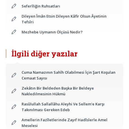
Seferîliğin Ruhsatları
Dileyen Îmân Etsin Dileyen Kâfir Olsun Âyetinin
Tefsîri
Mezhebe Uymanın Ölçüsü Nedir?
İlgili diğer yazılar
Cuma Namazının Sahîh Olabilmesi İçin Şart Koşulan
Cemaat Sayısı
Zekâtın Bir Beldeden Başka Bir Beldeye
Nakledilmesinin Hükmü
Rasûlullah Sallallâhu Aleyhi Ve Sellem'e Karşı
Takınılması Gereken Edeb
Amellerin Fazîletlerinde Zayıf Hadîslerle Amel
Meselesi