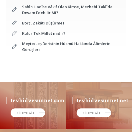
Sahîh Hadîse Vâkıf Olan Kimse, Mezhebi Taklîde
Devam Edebilir Mi?
Borç, Zekâtı Düşürmez
Küfür Tek Millet midir?
Meyte/Leş Derisinin Hükmü Hakkında Âlimlerin
Görüşleri
tevhidvesunnet.com
tevhidvesunnet.net
SİTEYE GİT
SİTEYE GİT