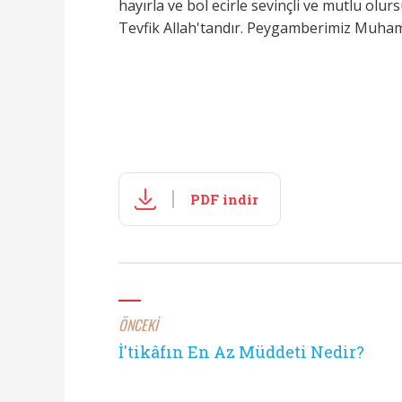
hayırla ve bol ecirle sevinçli ve mutlu olurs
Tevfik Allah'tandır. Peygamberimiz Muhamm
PDF indir
ÖNCEKİ
İ'tikâfın En Az Müddeti Nedir?