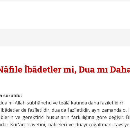
Nâfile İbâdetler mi, Dua mı Daha
a soruldu:
 dua mı Allah subhânehu ve teâlâ katında daha fazîletlidir?
le ibâdetler de fazîletlidir, dua da fazîletlidir, aynı zamanda o
eblerin ve gerektirici hususların farklılığına göre değişir. 
dar Kur'ân tilâvetini, nâfileleri ve duayı çoğaltmanı tavsiye