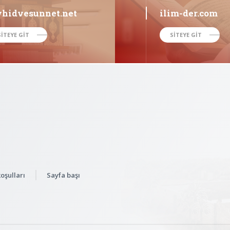
vhidvesunnet.net
ilim-der.com
SİTEYE GİT
SİTEYE GİT
oşulları
Sayfa başı