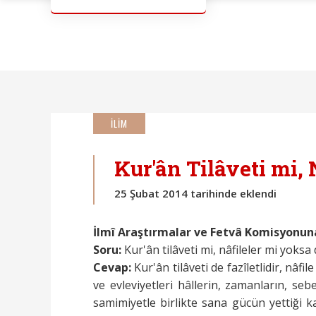
İLİM
Kur'ân Tilâveti mi, 
25 Şubat 2014 tarihinde eklendi
İlmî Araştırmalar ve Fetvâ Komisyonun
Soru:
Kur'ân tilâveti mi, nâfileler mi yoksa
Cevap:
Kur'ân tilâveti de fazîletlidir, nâfi
ve evleviyetleri hâllerin, zamanların, seb
samimiyetle birlikte sana gücün yettiği ka