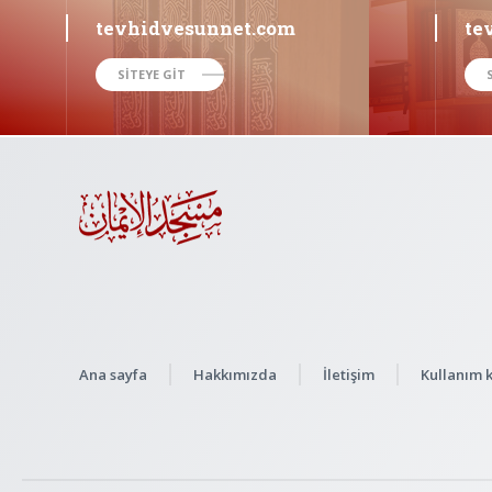
tevhidvesunnet.com
te
SİTEYE GİT
Ana sayfa
Hakkımızda
İletişim
Kullanım k