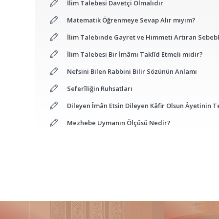
İlim Talebesi Davetçi Olmalıdır
Matematik Öğrenmeye Sevap Alır mıyım?
İlim Talebinde Gayret ve Himmeti Artıran Sebeb
İlim Talebesi Bir İmâmı Taklîd Etmeli midir?
Nefsini Bilen Rabbini Bilir Sözünün Anlamı
Seferîliğin Ruhsatları
Dileyen Îmân Etsin Dileyen Kâfir Olsun Âyetinin Te
Mezhebe Uymanın Ölçüsü Nedir?