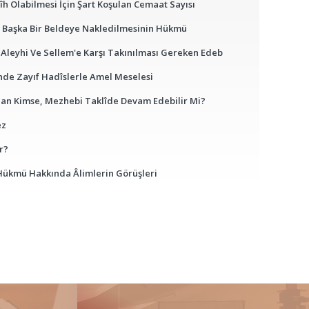
 Olabilmesi İçin Şart Koşulan Cemaat Sayısı
n Başka Bir Beldeye Nakledilmesinin Hükmü
u Aleyhi Ve Sellem'e Karşı Takınılması Gereken Edeb
inde Zayıf Hadîslerle Amel Meselesi
lan Kimse, Mezhebi Taklîde Devam Edebilir Mi?
ez
r?
Hükmü Hakkında Âlimlerin Görüşleri