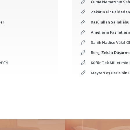
Cuma Namazının Sahîh
Zekâtın Bir Beldede
ler
Rasûlullah Sallallâh
Amellerin Fazîletler
Sahîh Hadîse Vâkıf O
Borç, Zekâtı Düşürm
fsîri
Küfür Tek Millet midi
Meyte/Leş Derisinin 