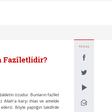
PAYLAŞ
 Fazîletlidir?
, ibâdetin özüdür. Bunların fazîlet
Biz Allah'a karşı ihlas ve amelde
 ederiz. Böyle yaptığın takdîrde