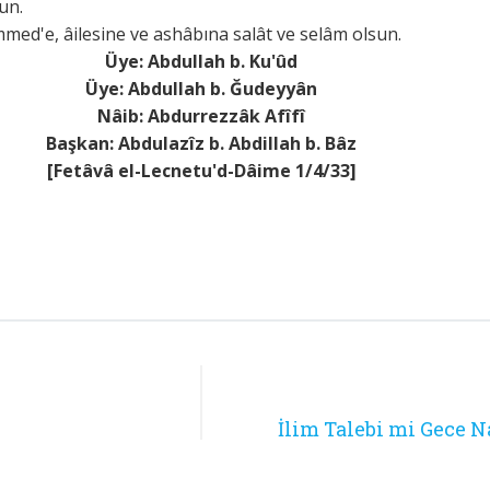
un.
ed'e, âilesine ve ashâbına salât ve selâm olsun.
Üye: Abdullah b. Ku'ûd
Üye: Abdullah b. Ğudeyyân
Nâib: Abdurrezzâk Afîfî
Başkan: Abdulazîz b. Abdillah b. Bâz
[Fetâvâ el-Lecnetu'd-Dâime 1/4/33]
İlim Talebi mi Gece N