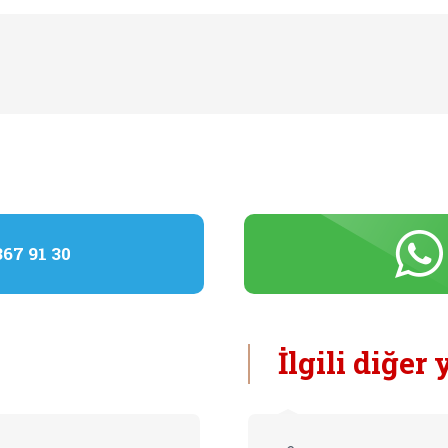
367 91 30
İlgili diğer 