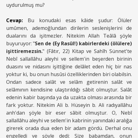
uydurulmuş mu?
Cevap:
Bu konudaki esas kâide şudur: Ölüler
umûmen, ademoğlundan dirilerin seslenişlerini de
dualarını da işitmezler. Nitekim Allah Teâlâ şöyle
buyuruyor: "
Sen de (Ey Rasûl!) kabirlerdeki (ölülere)
işittiremezsin.
" (Fâtır, 22) Kitap ve Sahîh Sünnet'te
Nebî sallallâhu aleyhi ve sellem'in beşerden birinin
duasını ve nidasını işittiğine delâlet eden hiç bir nas
yoktur ki, bu onun husûsi özelliklerinden biri olabilsin.
Ondan sadece salât ve selâm getirenin salât ve
selâmının kendisine ulaştırıldığı sâbit olmuştur. Salât
edenin kabir başında ya da uzakta olması arasında bir
fark yoktur. Nitekim Ali b. Hüseyin b. Ali radıyallâhu
anh'dan şöyle bir eser sâbit olmuştur. O, Nebî
sallallâhu aleyhi ve sellem'in kabrinin yanındaki aralığa
girerek orada dua eden bir adam gördü. Derhal onu
engelledi ve şöyle dedi: Size babamdan, onun