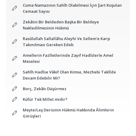
Cuma Namazının Sahîh Olabilmesi İçin Şart Koşulan
Cemaat Sayısı
Zekâtın Bir Beldeden Başka Bir Beldeye
Nakledilmesinin Hükmü
Rasûlullah Sallallâhu Aleyhi Ve Sellem'e Karşı
Takınılması Gereken Edeb
Amellerin Fazîletlerinde Zayıf Hadîslerle Amel
Meselesi
Sahîh Hadîse Vâkıf Olan Kimse, Mezhebi Taklîde
Devam Edebilir Mi?
Borç, Zekâtı Düşürmez
Küfür Tek Millet midir?
Meyte/Leş Derisinin Hükmü Hakkında Âlimlerin
Görüşleri