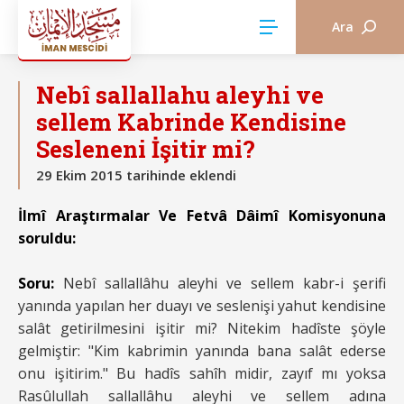
Ara
AKÎDE
Nebî sallallahu aleyhi ve
sellem Kabrinde Kendisine
Sesleneni İşitir mi?
29 Ekim 2015 tarihinde eklendi
İlmî Araştırmalar Ve Fetvâ Dâimî Komisyonuna
soruldu:
Soru:
Nebî sallallâhu aleyhi ve sellem kabr-i şerifi
yanında yapılan her duayı ve seslenişi yahut kendisine
salât getirilmesini işitir mi? Nitekim hadîste şöyle
gelmiştir: "Kim kabrimin yanında bana salât ederse
onu işitirim." Bu hadîs sahîh midir, zayıf mı yoksa
Rasûlullah sallallâhu aleyhi ve sellem adına