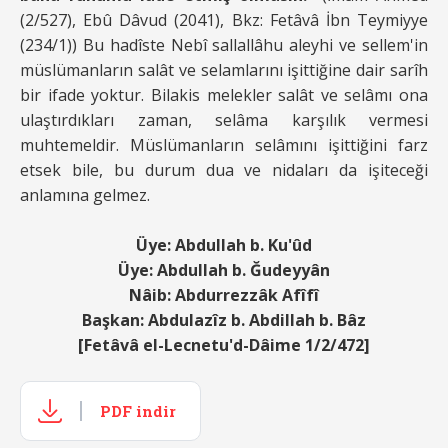
(2/527), Ebû Dâvud (2041), Bkz: Fetâvâ İbn Teymiyye
(234/1)) Bu hadîste Nebî sallallâhu aleyhi ve sellem'in
müslümanların salât ve selamlarını işittiğine dair sarîh
bir ifade yoktur. Bilakis melekler salât ve selâmı ona
ulaştırdıkları zaman, selâma karşılık vermesi
muhtemeldir. Müslümanların selâmını işittiğini farz
etsek bile, bu durum dua ve nidaları da işiteceği
anlamına gelmez.
Üye: Abdullah b. Ku'ûd
Üye: Abdullah b. Ğudeyyân
Nâib: Abdurrezzâk Afîfî
Başkan: Abdulazîz b. Abdillah b. Bâz
[Fetâvâ el-Lecnetu'd-Dâime 1/2/472]
PDF indir