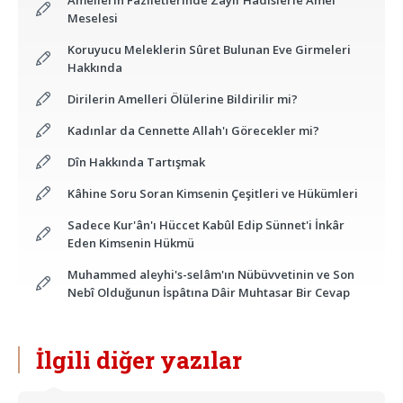
Amellerin Fazîletlerinde Zayıf Hadîslerle Amel
Meselesi
Koruyucu Meleklerin Sûret Bulunan Eve Girmeleri
Hakkında
Dirilerin Amelleri Ölülerine Bildirilir mi?
Kadınlar da Cennette Allah'ı Görecekler mi?
Dîn Hakkında Tartışmak
Kâhine Soru Soran Kimsenin Çeşitleri ve Hükümleri
Sadece Kur'ân'ı Hüccet Kabûl Edip Sünnet'i İnkâr
Eden Kimsenin Hükmü
Muhammed aleyhi's-selâm'ın Nübüvvetinin ve Son
Nebî Olduğunun İspâtına Dâir Muhtasar Bir Cevap
İlgili diğer yazılar