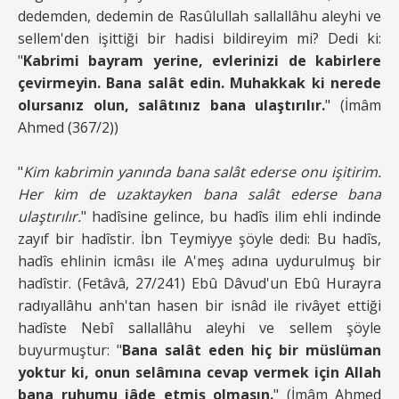
dedemden, dedemin de Rasûlullah sallallâhu aleyhi ve
sellem'den işittiği bir hadisi bildireyim mi? Dedi ki:
"
Kabrimi bayram yerine, evlerinizi de kabirlere
çevirmeyin. Bana salât edin. Muhakkak ki nerede
olursanız olun, salâtınız bana ulaştırılır.
" (İmâm
Ahmed (367/2))
"
Kim kabrimin yanında bana salât ederse onu işitirim.
Her kim de uzaktayken bana salât ederse bana
ulaştırılır.
" hadîsine gelince, bu hadîs ilim ehli indinde
zayıf bir hadîstir. İbn Teymiyye şöyle dedi: Bu hadîs,
hadîs ehlinin icmâsı ile A'meş adına uydurulmuş bir
hadîstir. (Fetâvâ, 27/241) Ebû Dâvud'un Ebû Hurayra
radıyallâhu anh'tan hasen bir isnâd ile rivâyet ettiği
hadîste Nebî sallallâhu aleyhi ve sellem şöyle
buyurmuştur: "
Bana salât eden hiç bir müslüman
yoktur ki, onun selâmına cevap vermek için Allah
bana ruhumu iâde etmiş olmasın.
" (İmâm Ahmed