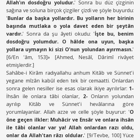
Allah'ın dosdoğru yoludur.
' Sonra bu düz çizginin
sağına ve soluna birçok çizgiler çizdi ve şöyle buyurdu:
'
Bunlar da başka yollardır. Bu yolların her birinin
başında mutlaka o yola davet eden bir şeytân
vardır.
' Sonra da şu âyeti okudu: '
İşte bu, benim
dosdoğru yolumdur. O hâlde ona uyun, başka
yollara uymayın ki sizi O'nun yolundan ayırmasın.
'
[6/En 'âm, 153]» [Ahmed, Nesâî, Dârimî rivâyet
etmişlerdir.]
Sahâbe-i Kirâm radıyallahu anhum Kitâb ve Sünnet'i
yegane mîzân kabûl eden tek bir cemaatti. Onlardan
sonra gelen nesiller ise esas olarak ikiye ayrılırlar:
1-
İhsân ile onlara tâbi olanlar,
2-
Onların yolundan
ayrılıp Kitâb ve Sünnet'i hevâlarına göre
yorumlayanlar. Allah azze ve celle şöyle buyurur: '
O
öne geçen ilkler: Muhâcir ve Ensâr ve onlara ihsân
ile tâbi olanlar var ya! Allah onlardan razı oldu,
onlar da Allah'tan râzı oldular.
' [9/Tevbe, 100] Yüce