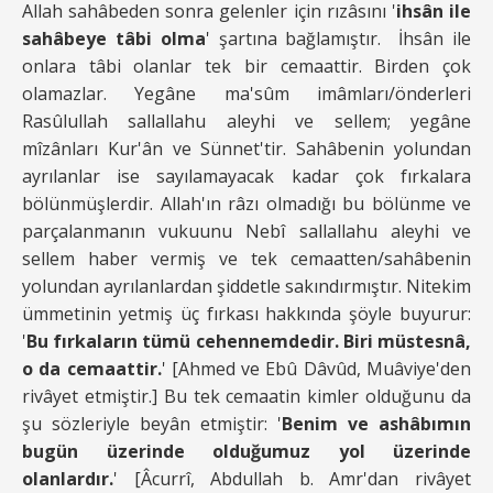
Allah sahâbeden sonra gelenler için rızâsını '
ihsân ile
sahâbeye tâbi olma
' şartına bağlamıştır. İhsân ile
onlara tâbi olanlar tek bir cemaattir. Birden çok
olamazlar. Yegâne ma'sûm imâmları/önderleri
Rasûlullah sallallahu aleyhi ve sellem; yegâne
mîzânları Kur'ân ve Sünnet'tir. Sahâbenin yolundan
ayrılanlar ise sayılamayacak kadar çok fırkalara
bölünmüşlerdir. Allah'ın râzı olmadığı bu bölünme ve
parçalanmanın vukuunu Nebî sallallahu aleyhi ve
sellem haber vermiş ve tek cemaatten/sahâbenin
yolundan ayrılanlardan şiddetle sakındırmıştır. Nitekim
ümmetinin yetmiş üç fırkası hakkında şöyle buyurur:
'
Bu fırkaların tümü cehennemdedir. Biri müstesnâ,
o da cemaattir.
' [Ahmed ve Ebû Dâvûd, Muâviye'den
rivâyet etmiştir.] Bu tek cemaatin kimler olduğunu da
şu sözleriyle beyân etmiştir: '
Benim ve ashâbımın
bugün üzerinde olduğumuz yol üzerinde
olanlardır.
' [Âcurrî, Abdullah b. Amr'dan rivâyet