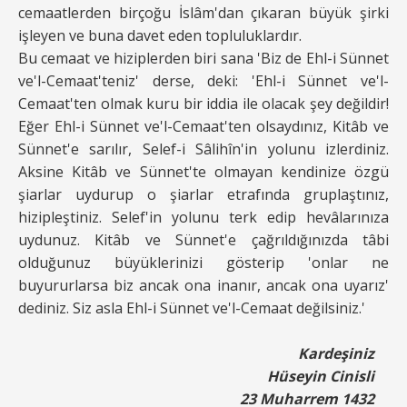
cemaatlerden birçoğu İslâm'dan çıkaran büyük şirki
işleyen ve buna davet eden topluluklardır.
Bu cemaat ve hiziplerden biri sana 'Biz de Ehl-i Sünnet
ve'l-Cemaat'teniz' derse, deki: 'Ehl-i Sünnet ve'l-
Cemaat'ten olmak kuru bir iddia ile olacak şey değildir!
Eğer Ehl-i Sünnet ve'l-Cemaat'ten olsaydınız, Kitâb ve
Sünnet'e sarılır, Selef-i Sâlihîn'in yolunu izlerdiniz.
Aksine Kitâb ve Sünnet'te olmayan kendinize özgü
şiarlar uydurup o şiarlar etrafında gruplaştınız,
hizipleştiniz. Selef'in yolunu terk edip hevâlarınıza
uydunuz. Kitâb ve Sünnet'e çağrıldığınızda tâbi
olduğunuz büyüklerinizi gösterip 'onlar ne
buyururlarsa biz ancak ona inanır, ancak ona uyarız'
dediniz. Siz asla Ehl-i Sünnet ve'l-Cemaat değilsiniz.'
Kardeşiniz
Hüseyin Cinisli
23 Muharrem 1432