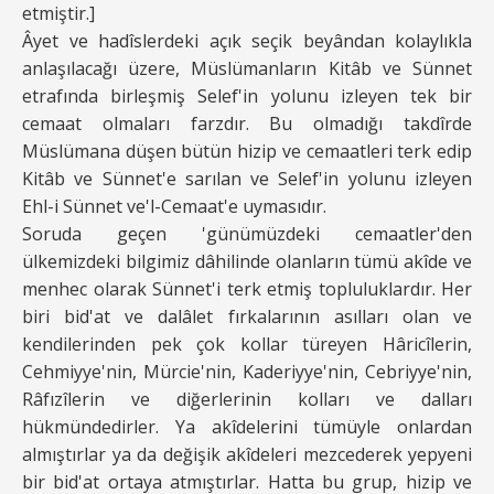
etmiştir.]
Âyet ve hadîslerdeki açık seçik beyândan kolaylıkla
anlaşılacağı üzere, Müslümanların Kitâb ve Sünnet
etrafında birleşmiş Selef'in yolunu izleyen tek bir
cemaat olmaları farzdır. Bu olmadığı takdîrde
Müslümana düşen bütün hizip ve cemaatleri terk edip
Kitâb ve Sünnet'e sarılan ve Selef'in yolunu izleyen
Ehl-i Sünnet ve'l-Cemaat'e uymasıdır.
Soruda geçen 'günümüzdeki cemaatler'den
ülkemizdeki bilgimiz dâhilinde olanların tümü akîde ve
menhec olarak Sünnet'i terk etmiş topluluklardır. Her
biri bid'at ve dalâlet fırkalarının asılları olan ve
kendilerinden pek çok kollar türeyen Hâricîlerin,
Cehmiyye'nin, Mürcie'nin, Kaderiyye'nin, Cebriyye'nin,
Râfızîlerin ve diğerlerinin kolları ve dalları
hükmündedirler. Ya akîdelerini tümüyle onlardan
almıştırlar ya da değişik akîdeleri mezcederek yepyeni
bir bid'at ortaya atmıştırlar. Hatta bu grup, hizip ve