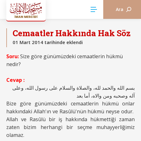
Ara
HÜSEYİN CİNİSLİ HOCA
Cemaatler Hakkında Hak Söz
01 Mart 2014 tarihinde eklendi
Soru:
Size göre günümüzdeki cemaatlerin hükmü
nedir?
Cevap :
بسم الله والحمد لله، والصلاة والسلام على رسول الله، وعلى
آله وصحبه ومن والاه، أما بعد
Bize göre günümüzdeki cemaatlerin hükmü onlar
hakkındaki Allah'ın ve Rasûlü'nün hükmü neyse odur.
Allah ve Rasûlü bir iş hakkında hükmettiği zaman
zaten bizim herhangi bir seçme muhayyerliğimiz
olamaz.