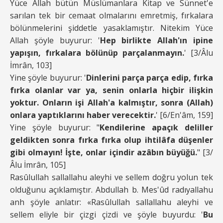
Yüce Allah bütün Müslümanlara Kitap ve Sünnet'e
sarılan tek bir cemaat olmalarını emretmiş, fırkalara
bölünmelerini şiddetle yasaklamıştır. Nitekim Yüce
Allah şöyle buyurur: '
Hep birlikte Allah'ın ipine
yapışın, fırkalara bölünüp parçalanmayın.
' [3/Âlu
İmrân, 103]
Yine şöyle buyurur: '
Dinlerini parça parça edip, fırka
fırka olanlar var ya, senin onlarla hiçbir ilişkin
yoktur. Onların işi Allah'a kalmıştır, sonra (Allah)
onlara yaptıklarını haber verecektir.
' [6/En'âm, 159]
Yine şöyle buyurur: "
Kendilerine apaçık deliller
geldikten sonra fırka fırka olup ihtilâfa düşenler
gibi olmayın! İşte, onlar içindir azâbın büyüğü.
" [3/
Âlu İmrân, 105]
Rasûlullah sallallahu aleyhi ve sellem doğru yolun tek
olduğunu açıklamıştır. Abdullah b. Mes'ûd radıyallahu
anh şöyle anlatır: «Rasûlullah sallallahu aleyhi ve
sellem eliyle bir çizgi çizdi ve şöyle buyurdu: '
Bu