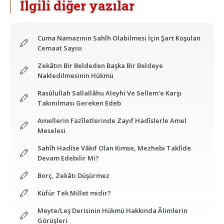
İlgili diğer yazılar
Cuma Namazının Sahîh Olabilmesi İçin Şart Koşulan
Cemaat Sayısı
Zekâtın Bir Beldeden Başka Bir Beldeye
Nakledilmesinin Hükmü
Rasûlullah Sallallâhu Aleyhi Ve Sellem'e Karşı
Takınılması Gereken Edeb
Amellerin Fazîletlerinde Zayıf Hadîslerle Amel
Meselesi
Sahîh Hadîse Vâkıf Olan Kimse, Mezhebi Taklîde
Devam Edebilir Mi?
Borç, Zekâtı Düşürmez
Küfür Tek Millet midir?
Meyte/Leş Derisinin Hükmü Hakkında Âlimlerin
Görüşleri