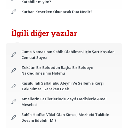
Katabilir miyim?
Kurban Keserken Okunacak Dua Nedir?
İlgili diğer yazılar
Cuma Namazının Sahîh Olabilmesi İçin Şart Koşulan
Cemaat Sayısı
Zekâtın Bir Beldeden Başka Bir Beldeye
Nakledilmesinin Hükmü
Rasûlullah Sallallâhu Aleyhi Ve Sellem'e Karşı
Takınılması Gereken Edeb
Amellerin Fazîletlerinde Zayıf Hadîslerle Amel
Meselesi
Sahîh Hadîse Vâkıf Olan Kimse, Mezhebi Taklîde
Devam Edebilir Mi?