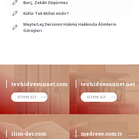
Borç, Zekâtı Düşürmez
Küfür Tek Millet midir?
Meyte/Leş Derisinin Hükmü Hakkında Âlimlerin
Görüşleri
tevhidvesunnet.com
tevhidvesunnet.net
SİTEYE GİT
SİTEYE GİT
ilim-der.com
medrese.com.tr