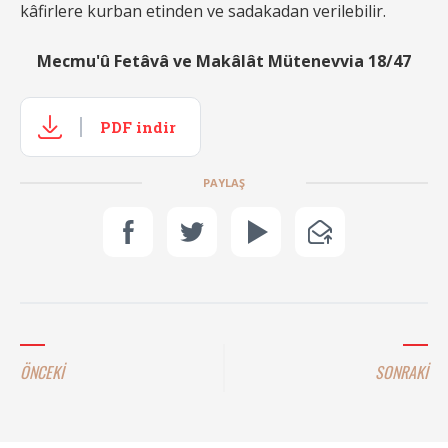
kâfirlere kurban etinden ve sadakadan verilebilir.
Mecmu'û Fetâvâ ve Makâlât Mütenevvia 18/47
PDF indir
PAYLAŞ
ÖNCEKİ
SONRAKİ