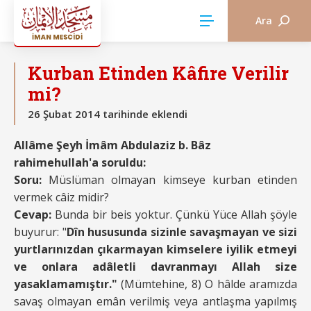
Ara
KURBAN VE HAYVAN KESİMİ
Kurban Etinden Kâfire Verilir
mi?
26 Şubat 2014 tarihinde eklendi
Allâme Şeyh İmâm Abdulaziz b. Bâz
rahimehullah'a soruldu:
Soru:
Müslüman olmayan kimseye kurban etinden
vermek câiz midir?
Cevap:
Bunda bir beis yoktur. Çünkü Yüce Allah şöyle
buyurur: "
Dîn hususunda sizinle savaşmayan ve sizi
yurtlarınızdan çıkarmayan kimselere iyilik etmeyi
ve onlara adâletli davranmayı Allah size
yasaklamamıştır."
(Mümtehine, 8) O hâlde aramızda
savaş olmayan emân verilmiş veya antlaşma yapılmış