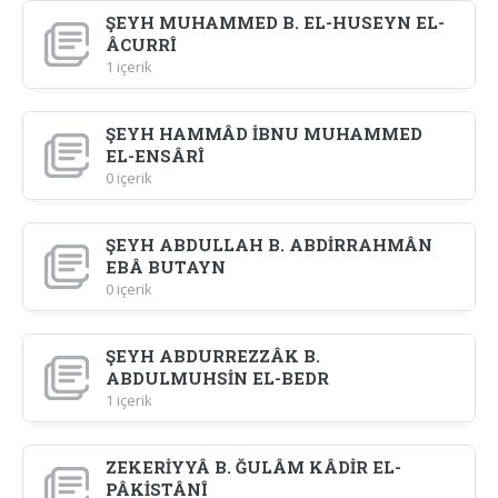
ŞEYH MUHAMMED B. EL-HUSEYN EL-
ÂCURRÎ
1 içerik
ŞEYH HAMMÂD İBNU MUHAMMED
EL-ENSÂRÎ
0 içerik
ŞEYH ABDULLAH B. ABDİRRAHMÂN
EBÂ BUTAYN
0 içerik
ŞEYH ABDURREZZÂK B.
ABDULMUHSİN EL-BEDR
1 içerik
ZEKERİYYÂ B. ĞULÂM KÂDİR EL-
PÂKİSTÂNÎ