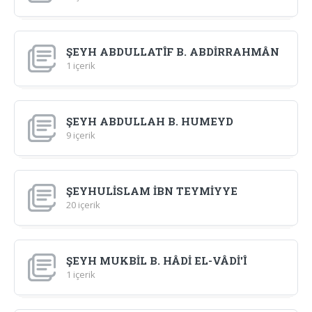
ŞEYH ABDULLATÎF B. ABDİRRAHMÂN
1 içerik
ŞEYH ABDULLAH B. HUMEYD
9 içerik
ŞEYHULİSLAM İBN TEYMİYYE
20 içerik
ŞEYH MUKBİL B. HÂDİ EL-VÂDİ'Î
1 içerik