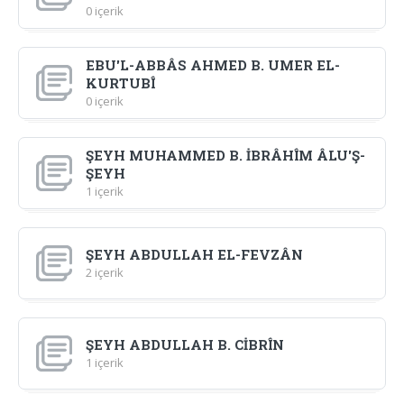
0 içerik
EBU'L-ABBÂS AHMED B. UMER EL-
KURTUBÎ
0 içerik
ŞEYH MUHAMMED B. İBRÂHÎM ÂLU'Ş-
ŞEYH
1 içerik
ŞEYH ABDULLAH EL-FEVZÂN
2 içerik
ŞEYH ABDULLAH B. CİBRÎN
1 içerik