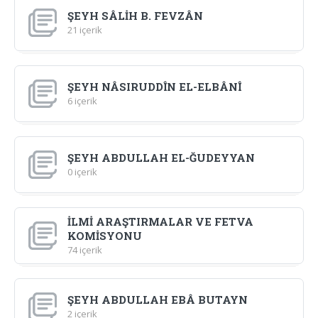
ŞEYH SÂLİH B. FEVZÂN
21 içerik
ŞEYH NÂSIRUDDÎN EL-ELBÂNÎ
6 içerik
ŞEYH ABDULLAH EL-ĞUDEYYAN
0 içerik
İLMİ ARAŞTIRMALAR VE FETVA
KOMİSYONU
74 içerik
ŞEYH ABDULLAH EBÂ BUTAYN
2 içerik