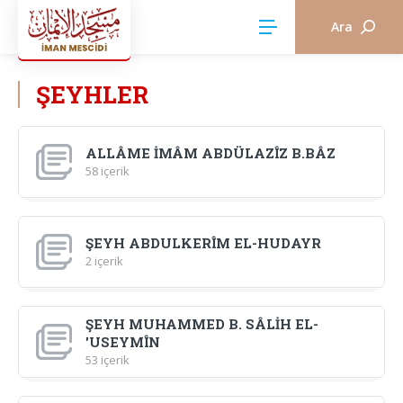
Ara
ŞEYHLER
ALLÂME İMÂM ABDÜLAZÎZ B.BÂZ
58 içerik
ŞEYH ABDULKERÎM EL-HUDAYR
2 içerik
ŞEYH MUHAMMED B. SÂLİH EL-
'USEYMÎN
53 içerik