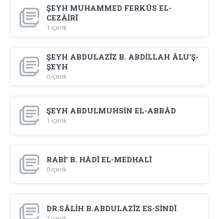
ŞEYH MUHAMMED FERKÛS EL-
CEZÂİRÎ
1 içerik
ŞEYH ABDULAZÎZ B. ABDİLLAH ÂLU'Ş-
ŞEYH
0 içerik
ŞEYH ABDULMUHSİN EL-ABBÂD
1 içerik
RABİ' B. HÂDÎ EL-MEDHALÎ
0 içerik
DR.SÂLİH B.ABDULAZÎZ ES-SİNDÎ
2 içerik