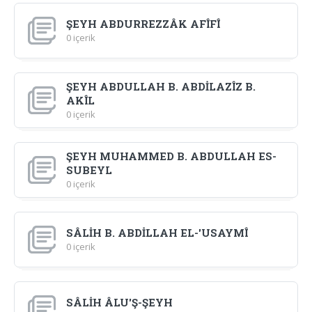
ŞEYH ABDURREZZÂK AFÎFÎ
0 içerik
ŞEYH ABDULLAH B. ABDİLAZÎZ B.
AKÎL
0 içerik
ŞEYH MUHAMMED B. ABDULLAH ES-
SUBEYL
0 içerik
SÂLİH B. ABDİLLAH EL-'USAYMÎ
0 içerik
SÂLİH ÂLU'Ş-ŞEYH