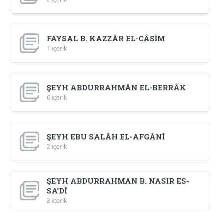
FAYSAL B. KAZZÂR EL-CÂSİM
1 içerik
ŞEYH ABDURRAHMÂN EL-BERRÂK
6 içerik
ŞEYH EBU SALÂH EL-AFGÂNÎ
2 içerik
ŞEYH ABDURRAHMAN B. NASIR ES-
SA'DÎ
3 içerik